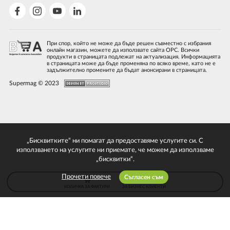
При спор, който не може да бъде решен съвместно с избрания
онлайн магазин, можете да използвате сайта ОРС. Всички
продукти в страницата подлежат на актуализация. Информацията
в страницата може да бъде променяна по всяко време, като не е
задължително промените да бъдат анонсирани в страницата.
Supermag © 2023
„Бисквитките“ ни помагат да предоставяме услугите си. С
използването на услугите ни приемате, че можем да използваме
„бисквитки“.
Прочети повече
Съгласен съм
КОЛИЧКА ЗА ФАКТУРИ
ЗА БИЗНЕС КЛИЕНТИ