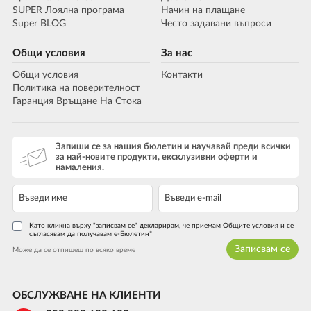
SUPER Лоялна програма
Начин на плащане
Super BLOG
Често задавани въпроси
Общи условия
За нас
Общи условия
Контакти
Политика на поверителност
Гаранция Връщане На Стока
Запиши се за нашия бюлетин и научавай преди всички
за най-новите продукти, ексклузивни оферти и
намаления.
Като кликна върху "записвам се" декларирам, че приемам Общите условия и се
съгласявам да получавам е-Бюлетин*
Записвам се
Може да се отпишеш по всяко време
ОБСЛУЖВАНЕ НА КЛИЕНТИ