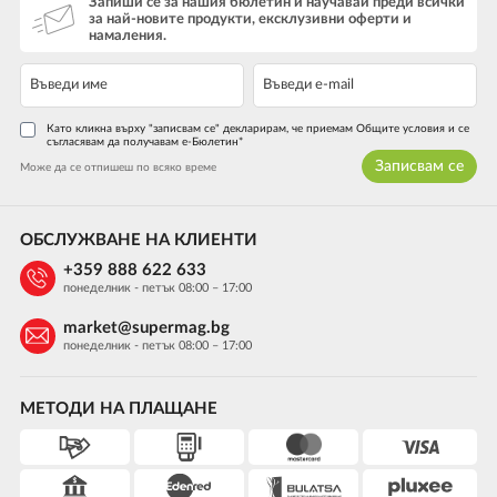
Запиши се за нашия бюлетин и научавай преди всички
за най-новите продукти, ексклузивни оферти и
намаления.
Като кликна върху "записвам се" декларирам, че приемам Общите условия и се
съгласявам да получавам е-Бюлетин*
Записвам се
Може да се отпишеш по всяко време
ОБСЛУЖВАНЕ НА КЛИЕНТИ
+359 888 622 633
понеделник - петък 08:00 – 17:00
market@supermag.bg
понеделник - петък 08:00 – 17:00
МЕТОДИ НА ПЛАЩАНЕ