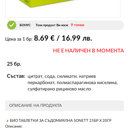
9 точки
БОНУС
Този продукт Ви носи:
8
.69
€ / 16
.99
лв.
Цена за 1 бр:
НЕ Е НАЛИЧЕН В МОМЕНТА
25 бр.
Състав:
цитрат, сода, силикати, натриев
перкарбонат, полиаспарагинова киселина,
сулфатирано рициново масло
ОПИСАНИЕ НА ПРОДУКТА
БИО ТАБЛЕТКИ ЗА СЪДОМИЯЛНА SONETT 25БР Х 20ГР
Описание: