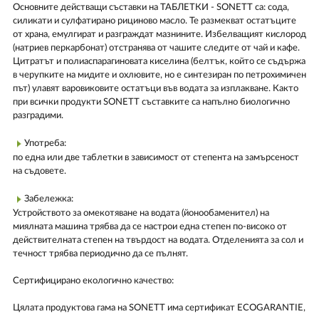
Основните действащи съставки на ТАБЛЕТКИ - SONETT са: сода,
силикати и сулфатирано рициново масло. Те размекват остатъците
от храна, емулгират и разграждат мазнините. Избелващият кислород
(натриев перкарбонат) отстранява от чашите следите от чай и кафе.
Цитратът и полиаспарагиновата киселина (белтък, който се съдържа
в черупките на мидите и охлювите, но е синтезиран по петрохимичен
път) улавят варовиковите остатъци във водата за изплакване. Както
при всички продукти SONETT съставките са напълно биологично
разградими.
Употреба:
по една или две таблетки в зависимост от степента на замърсеност
на съдовете.
Забележка:
Устройството за омекотяване на водата (йонообаменител) на
миялната машина трябва да се настрои една степен по-високо от
действителната степен на твърдост на водата. Отделенията за сол и
течност трябва периодично да се пълнят.
Сертифицирано екологично качество:
Цялата продуктова гама на SONETT има сертификат ECOGARANTIE,