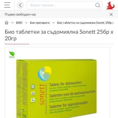
Първи свободен час
БИО
Био препарати
Био таблетки за съдомиялна Sonett 25бр х 20
Био таблетки за съдомиялна Sonett 25бр х
20гр