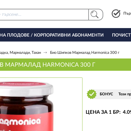
Пър
 НА ПЛОДОВЕ / КОРПОРАТИВНИ АБОНАМЕНТИ
ПОЧИСТ
РИНГ ЗА ОФИСА
адка, Мармалади, Тахан
Био Шипков Мармалад Harmonica 300 г
В МАРМАЛАД HARMONICA 300 Г
БОНУС
Този п
ЦЕНА ЗА 1 БР:
4
.0