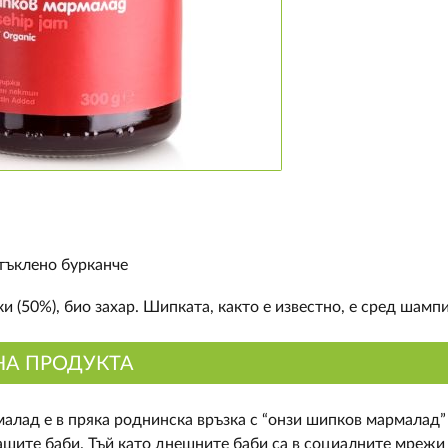
тъклено бурканче
и (50%), био захар. Шипката, както е известно, е сред шам
НА ПРОДУКТА
лад е в пряка роднинска връзка с “онзи шипков мармалад” о
ашите баби. Тъй като днешните баби са в социалните мрежи