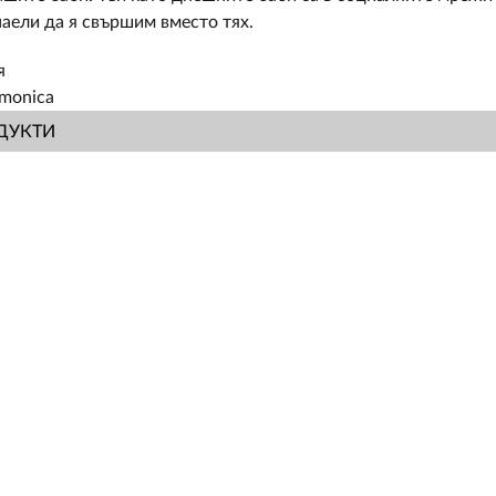
наели да я свършим вместо тях.
я
monica
ДУКТИ