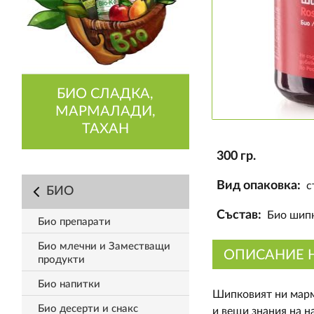
БИО СЛАДКА,
МАРМАЛАДИ,
ТАХАН
300 гр.
Вид опаковка:
с
БИО
Състав:
Био шипк
Био препарати
Био млечни и Заместващи
ОПИСАНИЕ 
продукти
Био напитки
Шипковият ни марма
Био десерти и снакс
и вещи знания на н