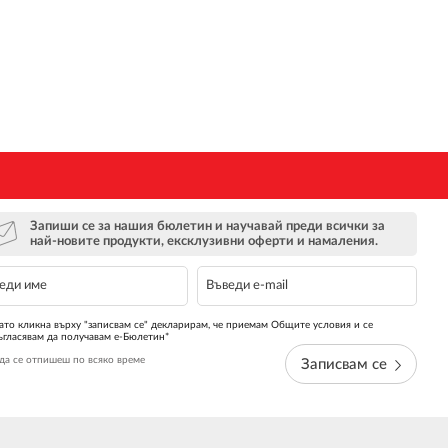
Запиши се за нашия бюлетин и научавай преди всички за
най-новите продукти, ексклузивни оферти и намаления.
ато кликна върху "записвам се" декларирам, че приемам Общите условия и се
ъгласявам да получавам е-Бюлетин*
да се отпишеш по всяко време
Записвам се