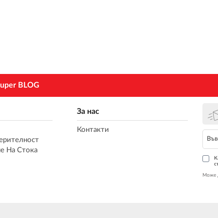
uper BLOG
За нас
Контакти
ерителност
е На Стока
К
с
Може 