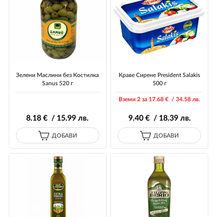
Зелени Маслини без Костилка
Краве Сирене President Salakis
Sanus 520 г
500 г
Вземи 2 за 17
.68
€ / 34
.58
лв.
8
.18
€ / 15
.99
лв.
9
.40
€ / 18
.39
лв.
ДОБАВИ
ДОБАВИ