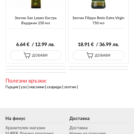
Зехтин San Lazaro Екстра
Зехтин Filippo Berio Extra Virgin
Върджин 250 мл
750 мл
6
.64
€ / 12
.99
лв.
18
.91
€ / 36
.99
лв.
ДОБАВИ
ДОБАВИ
Полезни връзки:
Гърция
|
узо
|
маслини
|
скариди
|
зехтин
|
На фокус
Доставка
Хранителен магазин
Доставка
SUPER Лоялна програма
Начин на плащане