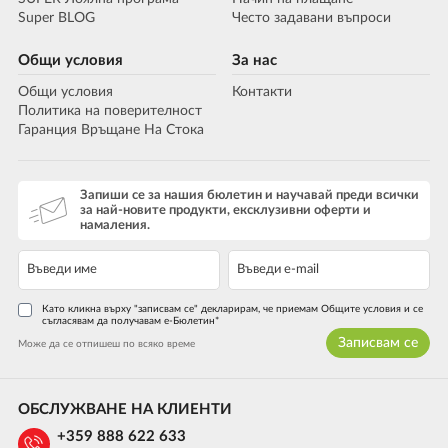
Super BLOG
Често задавани въпроси
Общи условия
За нас
Общи условия
Контакти
Политика на поверителност
Гаранция Връщане На Стока
Запиши се за нашия бюлетин и научавай преди всички
за най-новите продукти, ексклузивни оферти и
намаления.
Като кликна върху "записвам се" декларирам, че приемам Общите условия и се
съгласявам да получавам е-Бюлетин*
Записвам се
Може да се отпишеш по всяко време
ОБСЛУЖВАНЕ НА КЛИЕНТИ
+359 888 622 633