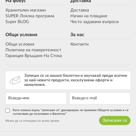
На фокус
Доставка
Хранителен магазин
Доставка
SUPER Лоялна програма
Начин на плащане
Super BLOG
Често задавани въпроси
Общи условия
За нас
Общи условия
Контакти
Политика на поверителност
Гаранция Връщане На Стока
Запиши се за нашия бюлетин и научавай преди всички
за най-новите продукти, ексклузивни оферти и
намаления.
Като кликна върху "записвам се" декларирам, че приемам Общите условия и се
съгласявам да получавам е-Бюлетин*
Записвам се
Може да се отпишеш по всяко време