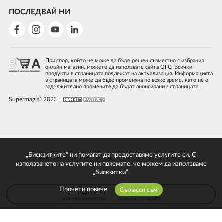
ПОСЛЕДВАЙ НИ
При спор, който не може да бъде решен съвместно с избрания
онлайн магазин, можете да използвате сайта ОРС. Всички
продукти в страницата подлежат на актуализация. Информацията
в страницата може да бъде променяна по всяко време, като не е
задължително промените да бъдат анонсирани в страницата.
Supermag © 2023
„Бисквитките“ ни помагат да предоставяме услугите си. С
използването на услугите ни приемате, че можем да използваме
„бисквитки“.
Прочети повече
Съгласен съм
КОЛИЧКА ЗА ФАКТУРИ
ЗА БИЗНЕС КЛИЕНТИ