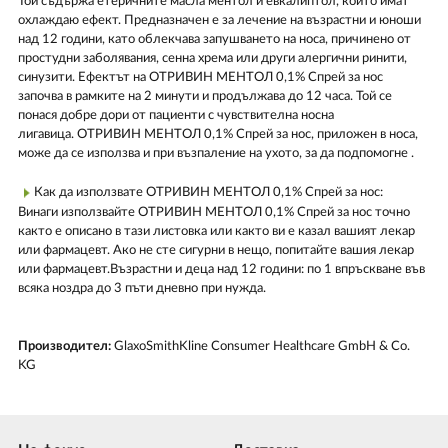
Той съдържа етеричните масла ментол и евкалиптол, които имат
охлаждаю ефект. Предназначен е за лечение на възрастни и юноши
над 12 години, като облекчава запушването на носа, причинено от
простудни заболявания, сенна хрема или други алергични ринити,
синузити. Ефектът на ОТРИВИН МЕНТОЛ 0,1% Спрей за нос
започва в рамките на 2 минути и продължава до 12 часа. Той се
понася добре дори от пациенти с чувствителна носна
лигавица. ОТРИВИН МЕНТОЛ 0,1% Спрей за нос, приложен в носа,
може да се използва и при възпаление на ухото, за да подпомогне .
Как да използвате ОТРИВИН МЕНТОЛ 0,1% Спрей за нос:
Винаги използвайте ОТРИВИН МЕНТОЛ 0,1% Спрей за нос точно
както е описано в тази листовка или както ви е казал вашият лекар
или фармацевт. Ако не сте сигурни в нещо, попитайте вашия лекар
или фармацевт.Възрастни и деца над 12 години: по 1 впръскване във
всяка ноздра до 3 пъти дневно при нужда.
Производител:
GlaxoSmithKline Consumer Healthcare GmbH & Co.
KG