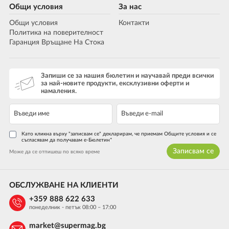
Общи условия
За нас
Общи условия
Контакти
Политика на поверителност
Гаранция Връщане На Стока
Запиши се за нашия бюлетин и научавай преди всички
за най-новите продукти, ексклузивни оферти и
намаления.
Като кликна върху "записвам се" декларирам, че приемам Общите условия и се
съгласявам да получавам е-Бюлетин*
Записвам се
Може да се отпишеш по всяко време
ОБСЛУЖВАНЕ НА КЛИЕНТИ
+359 888 622 633
понеделник - петък 08:00 – 17:00
market@supermag.bg