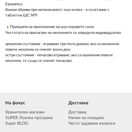
Еризипел;
Кожни обриви при непоносимост към мляко - в съчетание с
таблетки ШС №9
Принципи на приложение на шуслеровите соли:
Честотата на прилагане на мехлемите се определя индивидуално:
хронични състояния - втриване три пъти дневно; ако са назначени
повече мехлеми се сменят всеки ден;
остри състояния - почасово втриване; ако са назначени повече
мехлеми, те също се сменят почасово.
На фокус
Доставка
Хранителен магазин
Доставка
SUPER Лоялна програма
Начин на плащане
Super BLOG
Често задавани въпроси