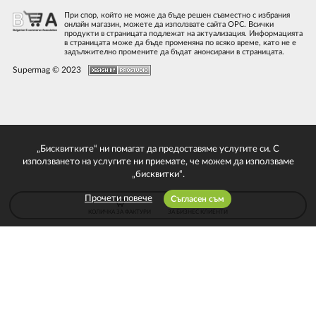
При спор, който не може да бъде решен съвместно с избрания
онлайн магазин, можете да използвате сайта ОРС. Всички
продукти в страницата подлежат на актуализация. Информацията
в страницата може да бъде променяна по всяко време, като не е
задължително промените да бъдат анонсирани в страницата.
Supermag © 2023
„Бисквитките“ ни помагат да предоставяме услугите си. С
използването на услугите ни приемате, че можем да използваме
„бисквитки“.
Прочети повече
Съгласен съм
КОЛИЧКА ЗА ФАКТУРИ
ЗА БИЗНЕС КЛИЕНТИ