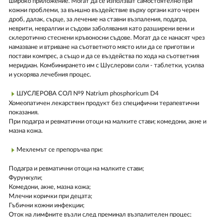
широко приложение. Могат да се използват самостоятелно при
кожни проблеми, за външно въздействие върху органи като черен
дроб, далак, сърце, за лечение на ставни възпаления, подагра,
неврити, невралгии и съдови заболявания като разширени вени и
склеротично стеснени кръвоносни съдове. Могат да се нанасят чрез
намазване и втриване на съответното място или да се приготви и
постави компрес, а също и да се въздейства по хода на съответния
меридиан. Комбинирането им с Шуслерови соли - таблетки, усилва
и ускорява лечебния процес.
ШУСЛЕРОВА СОЛ №9 Natrium phosphoricum D4
Хомеопатичен лекарствен продукт без специфични терапевтични
показания.
При подагра и ревматични отоци на малките стави; комедони, акне и
мазна кожа.
Мехлемът се препоръчва при:
Подагра и ревматични отоци на малките стави;
Фурункули;
Комедони, акне, мазна кожа;
Млечни корички при децата;
Гъбични кожни инфекции;
Оток на лимфните възли след преминал възпалителен процес;