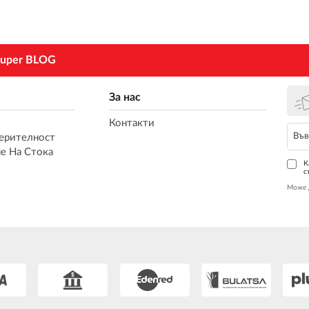
uper BLOG
За нас
Контакти
ерителност
е На Стока
К
с
Може 