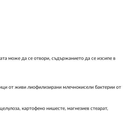
улата може да се отвори, съдържанието да се изсипе в
ници от живи лиофилизирани млечнокисели бактерии от
целулоза, картофено нишесте, магнезиев стеарат,