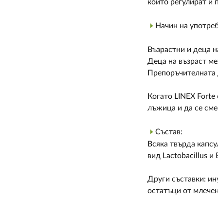
които регулират и 
Начин на употреб
Възрастни и деца н
Деца на възраст ме
Препоръчителната д
Когато LINEX Forte 
лъжица и да се сме
Състав:
Всяка твърда капс
вид Lactobacillus и 
Други съставки: ин
остатъци от млечен