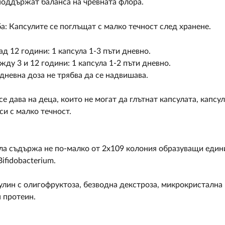
поддържат баланса на чревната флора.
а: Капсулите се поглъщат с малко течност след хранене.
ад 12 години: 1 капсула 1-3 пъти дневно.
жду 3 и 12 години: 1 капсула 1-2 пъти дневно.
невна доза не трябва да се надвишава.
се дава на деца, които не могат да глътнат капсулата, капс
си с малко течност.
ула съдържа не по-малко от 2x109 колония образуващи еди
Bifidobacterium.
улин с олигофруктоза, безводна декстроза, микрокристална 
 протеин.