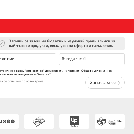
Запиши се за нашия бюлетин и научавай преди всички за
най-новите продукти, ексклузивни оферти и намаления.
ато кликна върху "записвам се" декларирам, че приемам Общите условия и се
ъгласявам да получавам е-Бюлетин*
да се отпишеш по всяко време
Записвам се