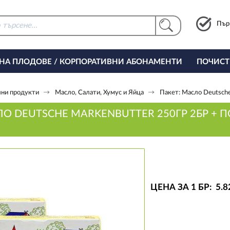
Пър
 НА ПЛОДОВЕ / КОРПОРАТИВНИ АБОНАМЕНТИ
ПОЧИСТ
РИНГ ЗА ОФИСА
ни продукти
Масло, Салати, Хумус и Яйца
Пакет: Масло Deutsche
ЛО DEUTSCHE MARKENBUTTER 250ГР 2БР +
ЦЕНА ЗА 1 БР:
5
.8