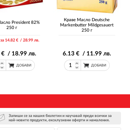
Краве Масло Deutsche
асло President 82%
Markenbutter Mildgesauert
250 г
250 г
 за 14
.82
€ / 28
.99
лв.
€ / 18
.99
лв.
6
.13
€ / 11
.99
лв.
ДОБАВИ
ДОБАВИ
Запиши се за нашия бюлетин и научавай преди всички за
най-новите продукти, ексклузивни оферти и намаления.