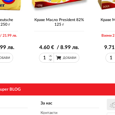
eutsche
Краве Масло President 82%
Краве М
 250 г
125 г
/ 21
.99
лв.
Вземи 2
.99
лв.
4
.60
€ / 8
.99
лв.
9
.71
ОБАВИ
ДОБАВИ
uper BLOG
За нас
Контакти