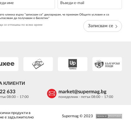
ато кликна върху "записвам се" декларирам, че приемам Общите условия и се
ъгласявам да получавам е-Бюлетин*
да се отпишеш по всяко време
Записвам се
А КЛИЕНТИ
622 633
market@supermag.bg
тък 08:00 – 17:00
понеделник - петък 08:00 – 17:00
Всички продукти в
Supermag © 2023
 не е задължително