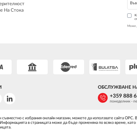
ерителност
е На Стока
К
с
Може 
И
ОБСЛУЖВАНЕ Н
+359 888 
понеделник - пе
 съвместно с избрания онлайн магазин, можете да използвате сайта ОРС. 
 Информацията в страницата може да бъде променяна по всяко време, като
ицата.