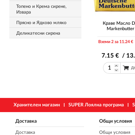
Топено и Крема сирене,
Извара
Прясно и Ядково мляко
Краве Масло D
Markenbutter
Деликатесни сирена
Вземи 2 за 11
.24
€ 
7
.15
€ / 13
Д
Хранителен магазин
SUPER Лоялна програма
S
Доставка
Общи условия
Доставка
Общи условия