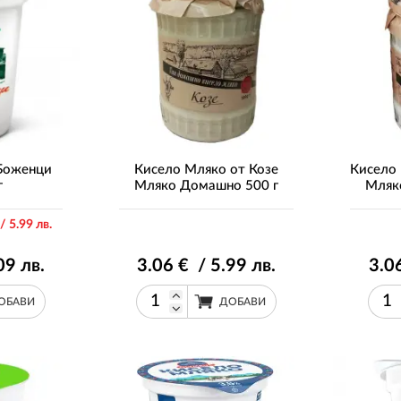
Боженци
Кисело Мляко от Козе
Кисело
г
Мляко Домашно 500 г
Мляк
/ 5
.99
лв.
09
лв.
3
.06
€ / 5
.99
лв.
3
.0
ОБАВИ
ДОБАВИ