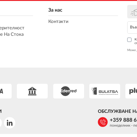
За нас
Контакти
ерителност
е На Стока
К
с
Може 
И
ОБСЛУЖВАНЕ Н
+359 888 
понеделник - пе