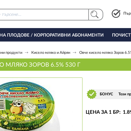
Пър
 НА ПЛОДОВЕ / КОРПОРАТИВНИ АБОНАМЕНТИ
ПОЧИСТ
РИНГ ЗА ОФИСА
ни продукти
Кисело мляко и Айрян
Овче кисело мляко Зоров 6.5
О МЛЯКО ЗОРОВ 6.5% 530 Г
БОНУС
Този п
ЦЕНА ЗА 1 БР:
1
.8