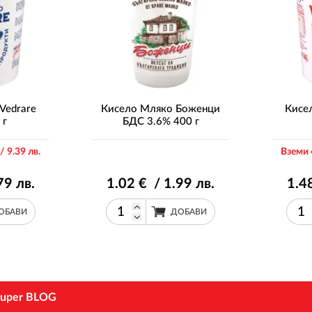
Vedrare
Кисело Мляко Боженци
Кисе
 г
БДС 3.6% 400 г
/ 9
.39
лв.
Вземи 
79
лв.
1
.02
€ / 1
.99
лв.
1
.4
ОБАВИ
ДОБАВИ
uper BLOG