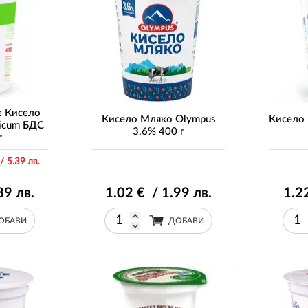
е Кисело
Кисело Мляко Olympus
Кисело
ricum БДС
3.6% 400 г
г
/ 5
.39
лв.
89
лв.
1
.02
€ / 1
.99
лв.
1
.2
ОБАВИ
ДОБАВИ