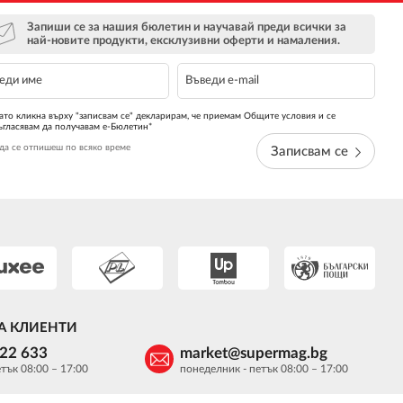
Запиши се за нашия бюлетин и научавай преди всички за
най-новите продукти, ексклузивни оферти и намаления.
ато кликна върху "записвам се" декларирам, че приемам Общите условия и се
ъгласявам да получавам е-Бюлетин*
да се отпишеш по всяко време
Записвам се
А КЛИЕНТИ
622 633
market@supermag.bg
тък 08:00 – 17:00
понеделник - петък 08:00 – 17:00