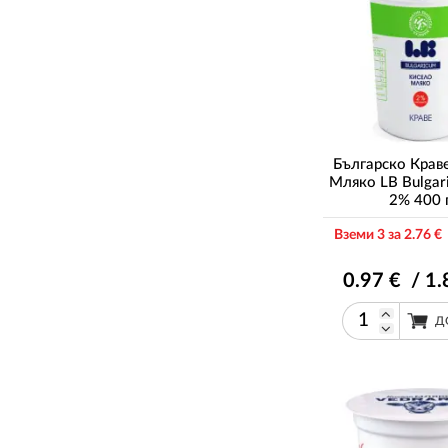
Българско Крав
Мляко LB Bulga
2% 400 
Вземи 3 за 2
.76
€ 
0
.97
€ / 1
.
Д