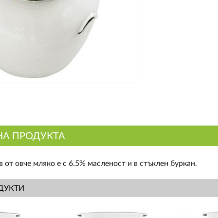
НА ПРОДУКТА
 от овче мляко е с 6.5% масленост и в стъклен буркан.
ДУКТИ