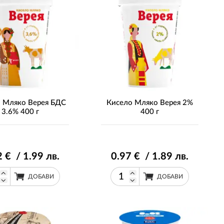
 Мляко Верея БДС
Кисело Мляко Верея 2%
3.6% 400 г
400 г
2
€ / 1
.99
лв.
0
.97
€ / 1
.89
лв.
ДОБАВИ
ДОБАВИ