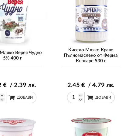
Кисело Мляко Краве
 Мляко Верея Чудно
Пълномаслено от Ферма
5% 400 г
Кърнаре 530 г
2
€ / 2
.39
лв.
2
.45
€ / 4
.79
лв.
ДОБАВИ
ДОБАВИ