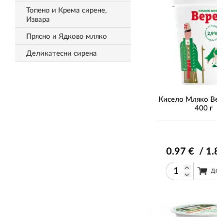
Топено и Крема сирене,
Извара
Прясно и Ядково мляко
Деликатесни сирена
Кисело Мляко В
400 г
0
.97
€ / 1
.
Д