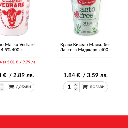
ло Мляко Vedrare
Краве Кисело Мляко без
4.5% 400 г
Лактоза Маджаров 400 г
4 за 5
.01
€ / 9
.79
лв.
8
€ / 2
.89
лв.
1
.84
€ / 3
.59
лв.
ДОБАВИ
ДОБАВИ