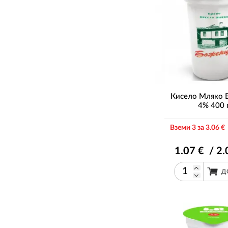
Кисело Мляко 
4% 400 
Вземи 3 за 3
.06
€ 
1
.07
€ / 2
.
Д