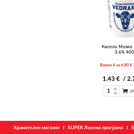
Кисело Мляко 
3.6% 400
Вземи 4 за 4
.80
€ 
1
.43
€ / 2
.
Д
Хранителен магазин
SUPER Лоялна програма
S