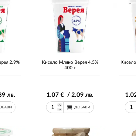
ерея 2.9%
Кисело Мляко Верея 4.5%
Кисело
400 г
89
лв.
1
.07
€ / 2
.09
лв.
1
.0
ОБАВИ
ДОБАВИ