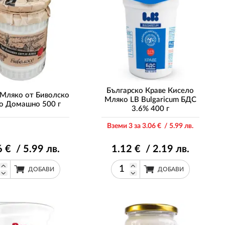
Българско Краве Кисело
 Мляко от Биволско
Мляко LB Bulgaricum БДС
о Домашно 500 г
3.6% 400 г
Вземи 3 за 3
.06
€ / 5
.99
лв.
6
€ / 5
.99
лв.
1
.12
€ / 2
.19
лв.
ДОБАВИ
ДОБАВИ