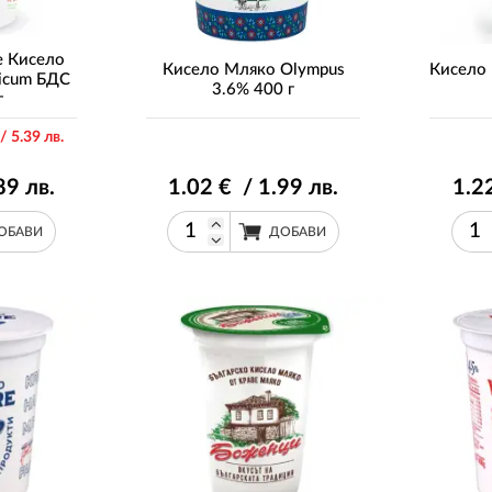
е Кисело
Кисело Мляко Olympus
Кисело
ricum БДС
3.6% 400 г
г
/ 5
.39
лв.
89
лв.
1
.02
€ / 1
.99
лв.
1
.2
ОБАВИ
ДОБАВИ