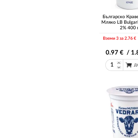
Българско Крав
Мляко LB Bulga
2% 400 
Вземи 3 за 2
.76
€ 
0
.97
€ / 1
.
Д