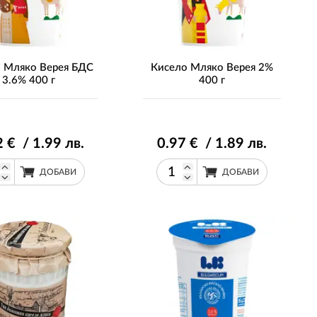
 Мляко Верея БДС
Кисело Мляко Верея 2%
3.6% 400 г
400 г
2
€ / 1
.99
лв.
0
.97
€ / 1
.89
лв.
ДОБАВИ
ДОБАВИ