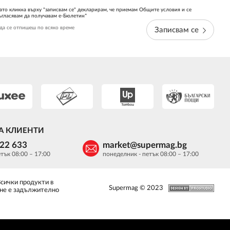
ато кликна върху "записвам се" декларирам, че приемам Общите условия и се
ъгласявам да получавам е-Бюлетин*
да се отпишеш по всяко време
Записвам се
А КЛИЕНТИ
622 633
market@supermag.bg
тък 08:00 – 17:00
понеделник - петък 08:00 – 17:00
Всички продукти в
Supermag © 2023
 не е задължително