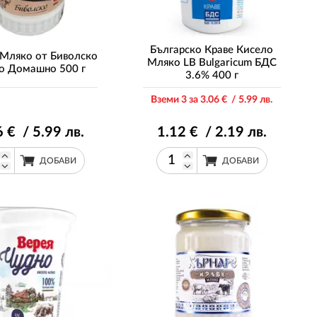
Българско Краве Кисело
 Мляко от Биволско
Мляко LB Bulgaricum БДС
о Домашно 500 г
3.6% 400 г
Вземи 3 за 3
.06
€ / 5
.99
лв.
6
€ / 5
.99
лв.
1
.12
€ / 2
.19
лв.
ДОБАВИ
ДОБАВИ