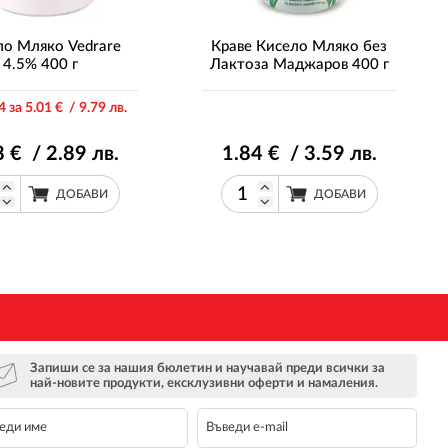
ло Мляко Vedrare
Краве Кисело Мляко без
4.5% 400 г
Лактоза Маджаров 400 г
4 за 5
.01
€ / 9
.79
лв.
8
€ / 2
.89
лв.
1
.84
€ / 3
.59
лв.
ДОБАВИ
ДОБАВИ
Запиши се за нашия бюлетин и научавай преди всички за
най-новите продукти, ексклузивни оферти и намаления.