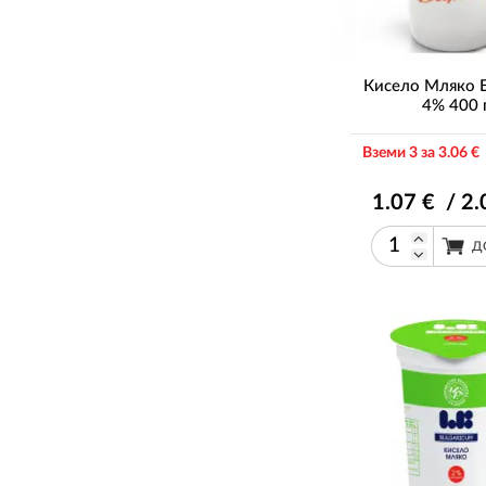
Кисело Мляко 
4% 400 
Вземи 3 за 3
.06
€ 
1
.07
€ / 2
.
Д