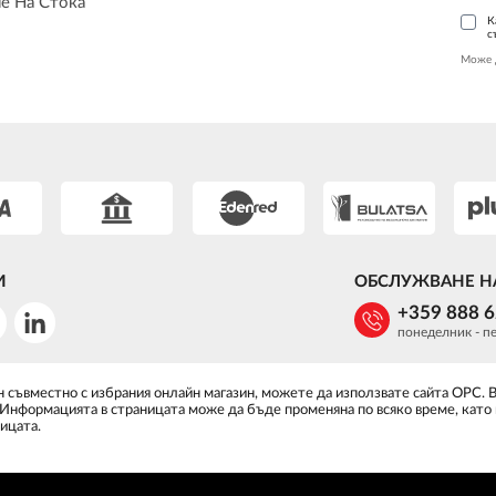
е На Стока
К
с
Може 
И
ОБСЛУЖВАНЕ Н
+359 888 
понеделник - пе
 съвместно с избрания онлайн магазин, можете да използвате сайта ОРС. 
 Информацията в страницата може да бъде променяна по всяко време, като
ицата.