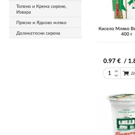
Топено и Крема сирене,
Извара
Прясно и Ядково мляко
Кисело Мляко В
Деликатесни сирена
400 г
0
.97
€ / 1
.
Д