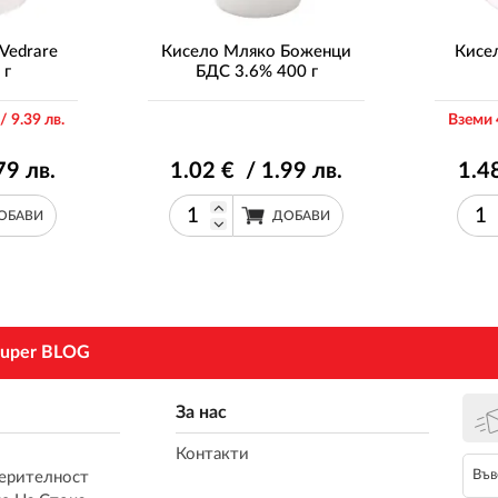
Vedrare
Кисело Мляко Боженци
Кисе
 г
БДС 3.6% 400 г
/ 9
.39
лв.
Вземи 
79
лв.
1
.02
€ / 1
.99
лв.
1
.4
ОБАВИ
ДОБАВИ
uper BLOG
За нас
Контакти
ерителност