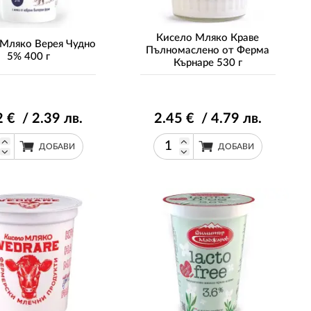
Кисело Мляко Краве
 Мляко Верея Чудно
Пълномаслено от Ферма
5% 400 г
Кърнаре 530 г
2
€ / 2
.39
лв.
2
.45
€ / 4
.79
лв.
ДОБАВИ
ДОБАВИ