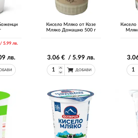
Боженци
Кисело Мляко от Козе
Кисело
г
Мляко Домашно 500 г
Мляк
/ 5
.99
лв.
09
лв.
3
.06
€ / 5
.99
лв.
3
.0
ОБАВИ
ДОБАВИ