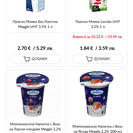
Прясно Мляко Без Лактоза
Прясно Мляко Laciate UHT
Meggle UHT 3.5% 1 л
3.2% 1 л
Вземи 6 за 10
.22
€ / 19
.99
лв.
2
.70
€ / 5
.29
лв.
1
.84
€ / 3
.59
лв.
ДОБАВИ
ДОБАВИ
Млечнокисела Напитка с Вкус
Млечнокисела Напитка с Вкус
на Горски плодове Meggle 2,2%
на Ягода Meggle 2,2% 300 мл