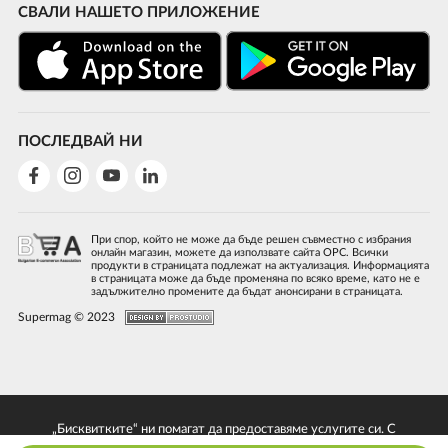
СВАЛИ НАШЕТО ПРИЛОЖЕНИЕ
ПОСЛЕДВАЙ НИ
При спор, който не може да бъде решен съвместно с избрания
онлайн магазин, можете да използвате сайта ОРС. Всички
продукти в страницата подлежат на актуализация. Информацията
в страницата може да бъде променяна по всяко време, като не е
задължително промените да бъдат анонсирани в страницата.
Supermag © 2023
„Бисквитките“ ни помагат да предоставяме услугите си. С
използването на услугите ни приемате, че можем да използваме