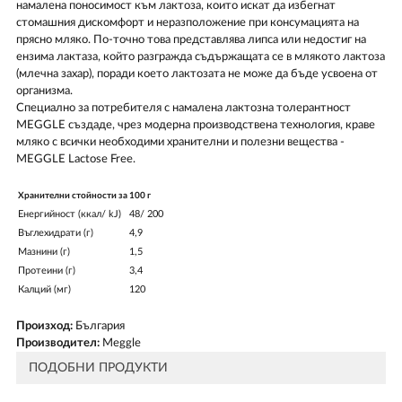
намалена поносимост към лактоза, които искат да избегнат
стомашния дискомфорт и неразположение при консумацията на
прясно мляко. По-точно това представлява липса или недостиг на
ензима лактаза, който разгражда съдържащата се в млякото лактоза
(млечна захар), поради което лактозата не може да бъде усвоена от
организма.
Специално за потребителя с намалена лактозна толерантност
МЕGGLE създаде, чрез модерна производствена технология, краве
мляко с всички необходими хранителни и полезни вещества -
МЕGGLE Lactose Free.
Хранителни стойности за
100 г
Енергийност (ккал/ kJ)
48/ 200
Въглехидрати (г)
4,9
Мазнини (г)
1,5
Протеини (г)
3,4
Калций (мг)
120
Произход:
България
Производител:
Meggle
ПОДОБНИ ПРОДУКТИ