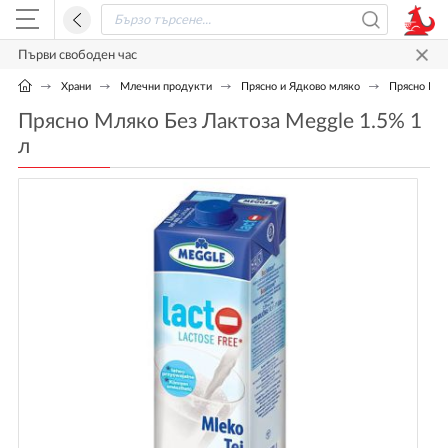
Първи свободен час
Храни
Млечни продукти
Прясно и Ядково мляко
Прясно Мля
Прясно Мляко Без Лактоза Meggle 1.5% 1
л