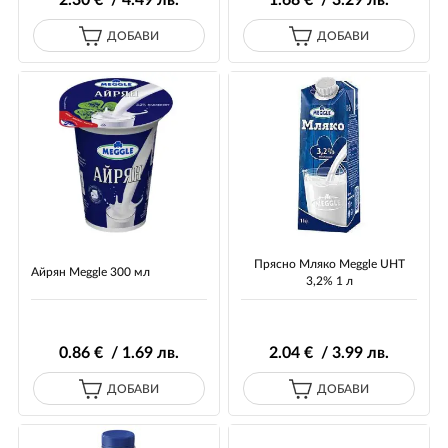
2
.30
€ / 4
.49
лв.
1
.68
€ / 3
.29
лв.
ДОБАВИ
ДОБАВИ
Прясно Мляко Meggle UHT
Айрян Meggle 300 мл
3,2% 1 л
0
.86
€ / 1
.69
лв.
2
.04
€ / 3
.99
лв.
ДОБАВИ
ДОБАВИ