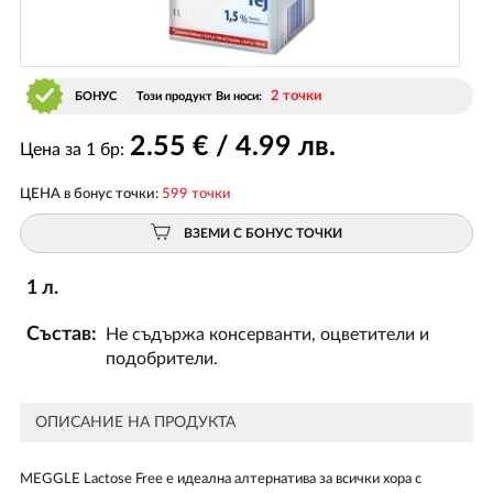
2 точки
БОНУС
Този продукт Ви носи:
2
.55
€ / 4
.99
лв.
Цена за 1 бр:
ЦЕНА в бонус точки:
599 точки
ВЗЕМИ С БОНУС ТОЧКИ
1 л.
Състав:
Не съдържа консерванти, оцветители и
подобрители.
ОПИСАНИЕ НА ПРОДУКТА
МЕGGLE Lactose Free е идеална алтернатива за всички хора с