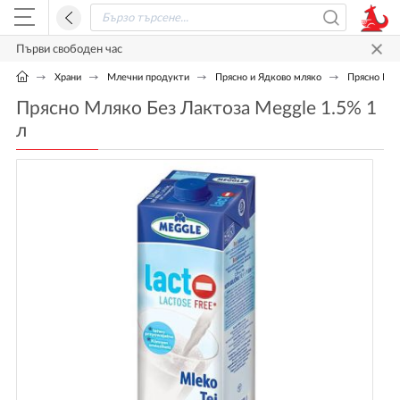
Първи свободен час
Храни
Млечни продукти
Прясно и Ядково мляко
Прясно Мля
Прясно Мляко Без Лактоза Meggle 1.5% 1
л