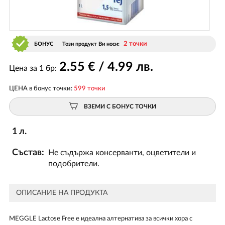
2 точки
БОНУС
Този продукт Ви носи:
2
.55
€ / 4
.99
лв.
Цена за 1 бр:
ЦЕНА в бонус точки:
599 точки
ВЗЕМИ С БОНУС ТОЧКИ
1 л.
Състав:
Не съдържа консерванти, оцветители и
подобрители.
ОПИСАНИЕ НА ПРОДУКТА
МЕGGLE Lactose Free е идеална алтернатива за всички хора с