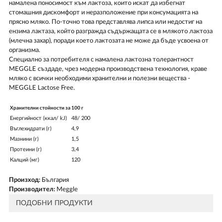
намалена поносимост към лактоза, които искат да избегнат
стомашния дискомфорт и неразположение при консумацията на
прясно мляко. По-точно това представлява липса или недостиг на
ензима лактаза, който разгражда съдържащата се в млякото лактоза
(млечна захар), поради което лактозата не може да бъде усвоена от
организма.
Специално за потребителя с намалена лактозна толерантност
МЕGGLE създаде, чрез модерна производствена технология, краве
мляко с всички необходими хранителни и полезни вещества -
МЕGGLE Lactose Free.
Хранителни стойности за
100 г
Енергийност (ккал/ kJ)
48/ 200
Въглехидрати (г)
4,9
Мазнини (г)
1,5
Протеини (г)
3,4
Калций (мг)
120
Произход:
България
Производител:
Meggle
ПОДОБНИ ПРОДУКТИ