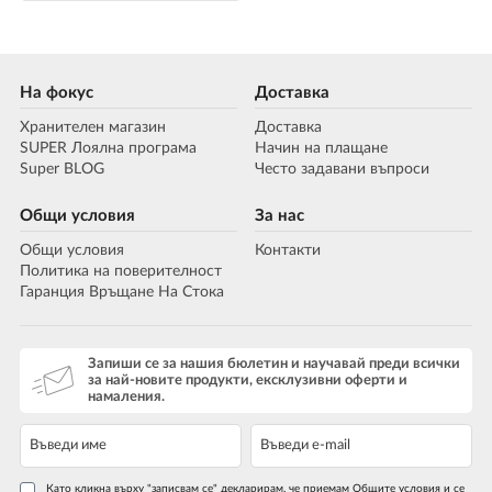
На фокус
Доставка
Хранителен магазин
Доставка
SUPER Лоялна програма
Начин на плащане
Super BLOG
Често задавани въпроси
Общи условия
За нас
Общи условия
Контакти
Политика на поверителност
Гаранция Връщане На Стока
Запиши се за нашия бюлетин и научавай преди всички
за най-новите продукти, ексклузивни оферти и
намаления.
Като кликна върху "записвам се" декларирам, че приемам Общите условия и се