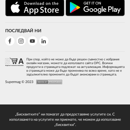
ПОСЛЕДВАЙ НИ
При спор, който не може да бъде решен съвместно с избрания
онлайн магазин, можете да използвате сайта ОРС. Всички
продукти в страницата подлежат на актуализация. Информацията
в страницата може да бъде променяна по всяко време, като не е
задължително промените да бъдат анонсирани в страницата.
Supermag © 2023
„Бисквитките“ ни помагат да предоставяме услугите си. С
използването на услугите ни приемате, че можем да използваме
„бисквитки“.