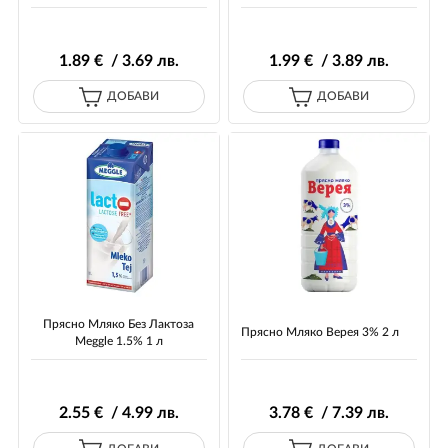
1
.89
€ / 3
.69
лв.
1
.99
€ / 3
.89
лв.
ДОБАВИ
ДОБАВИ
Прясно Мляко Без Лактоза
Прясно Mляко Верея 3% 2 л
Meggle 1.5% 1 л
2
.55
€ / 4
.99
лв.
3
.78
€ / 7
.39
лв.