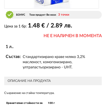
3 точки
БОНУС
Този продукт Ви носи:
1
.48
€ / 2
.89
лв.
Цена за 1 бр:
НЕ Е НАЛИЧЕН В МОМЕНТА
1 л..
Състав:
Стандартизирано краве мляко 3,2%
масленост, хомогенизирано,
ултрапастьоризирано - UHT.
ОПИСАНИЕ НА ПРОДУКТА
Съхранение на стайна температура.
Хранителни стойности за
100 г