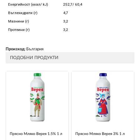
Енергийност (ккал/ kJ)
252,7/ 60,4
Въглехидрати (г)
4,7
Мазнини (г)
3,2
Протеини (г)
3,2
Произход:
България
ПОДОБНИ ПРОДУКТИ
Прясно Мляко Верея 1.5% 1 л
Прясно Mляко Верея 3% 1 л