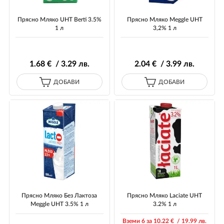
Прясно Мляко UHT Berti 3.5%
Прясно Мляко Meggle UHT
1 л
3,2% 1 л
1
.68
€ / 3
.29
лв.
2
.04
€ / 3
.99
лв.
ДОБАВИ
ДОБАВИ
Прясно Мляко Без Лактоза
Прясно Мляко Laciate UHT
Meggle UHT 3.5% 1 л
3.2% 1 л
Вземи 6 за 10
.22
€ / 19
.99
лв.