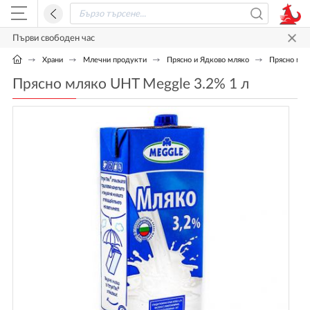
Първи свободен час
Храни
Млечни продукти
Прясно и Ядково мляко
Прясно мля
Прясно мляко UHT Meggle 3.2% 1 л