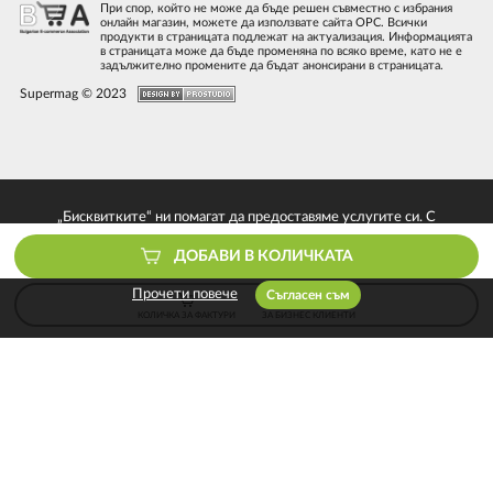
При спор, който не може да бъде решен съвместно с избрания
онлайн магазин, можете да използвате сайта ОРС. Всички
продукти в страницата подлежат на актуализация. Информацията
в страницата може да бъде променяна по всяко време, като не е
задължително промените да бъдат анонсирани в страницата.
Supermag © 2023
„Бисквитките“ ни помагат да предоставяме услугите си. С
използването на услугите ни приемате, че можем да използваме
ДОБАВИ В КОЛИЧКАТА
„бисквитки“.
Прочети повече
Съгласен съм
КОЛИЧКА ЗА ФАКТУРИ
ЗА БИЗНЕС КЛИЕНТИ