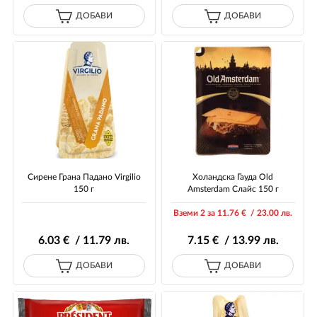
ДОБАВИ
ДОБАВИ
Сирене Грана Падано Virgilio
Холандска Гауда Old
150 г
Amsterdam Слайс 150 г
Вземи 2 за 11
.76
€ / 23
.00
лв.
6
.03
€ / 11
.79
лв.
7
.15
€ / 13
.99
лв.
ДОБАВИ
ДОБАВИ