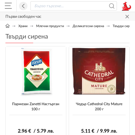
Първи свободен час
Храни
Млечни продукти
Деликатесни сирена
Твърди сирена
Твърди сирена
Пармезан Zanetti Настърган
Чедър Cathedral City Mature
100 г
200 г
2
.96
€ / 5
.79
лв.
5
.11
€ / 9
.99
лв.