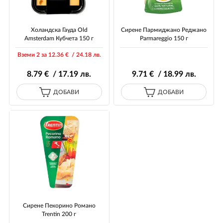
Холандска Гауда Old
Сирене Пармиджано Реджано
Amsterdam Кубчета 150 г
Parmareggio 150 г
Вземи 2 за 12
.36
€ / 24
.18
лв.
8
.79
€ / 17
.19
лв.
9
.71
€ / 18
.99
лв.
ДОБАВИ
ДОБАВИ
Сирене Пекорино Романо
Trentin 200 г