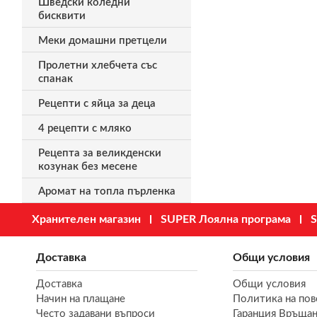
Шведски коледни
бисквити
Меки домашни претцели
Пролетни хлебчета със
спанак
Рецепти с яйца за деца
4 рецепти с мляко
Рецепта за великденски
козунак без месене
Аромат на топла пърленка
Хранителен магазин
SUPER Лоялна програма
S
Доставка
Общи условия
Доставка
Общи условия
Начин на плащане
Политика на пов
Често задавани въпроси
Гаранция Връщан