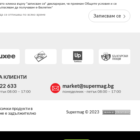
ато кликна върху "записвам се" декларирам, че приемам Общите условия и се
ъгласявам да получавам е-Бюлетин*
да се отпишеш по всяко време
Записвам се
А КЛИЕНТИ
622 633
market@supermag.bg
тък 08:00 – 17:00
понеделник - петък 08:00 – 17:00
Всички продукти в
Supermag © 2023
 не е задължително