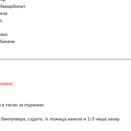
 бикарбонат
нела
р
ляко
 банани
твяне:
в тиган за пържене.
бакпулвера, содата, ¼ лъжица канела и 1/3 чаша захар.