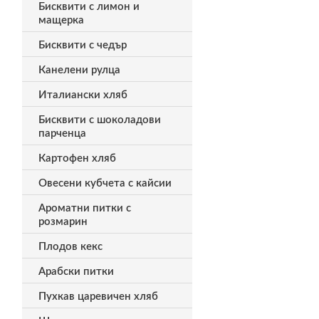
Бисквити с лимон и
мащерка
Бисквити с чедър
Канелени рулца
Италиански хляб
Бисквити с шоколадови
парченца
Картофен хляб
Овесени кубчета с кайсии
Ароматни питки с
розмарин
Плодов кекс
Арабски питки
Пухкав царевичен хляб