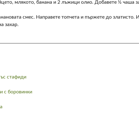
цето, млякото, банана и 2 лъжици олио. Добавете ½ чаша з
анановата смес. Направете топчета и пържете до златисто. 
а захар.
ъс стафиди
и с боровинки
а