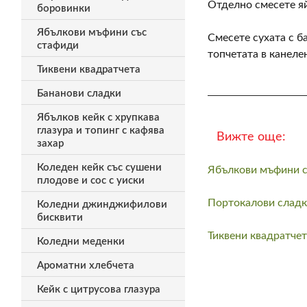
Отделно смесете яй
боровинки
Ябълкови мъфини със
Смесете сухата с б
стафиди
топчетата в канелен
Тиквени квадратчета
Бананови сладки
Ябълков кейк с хрупкава
глазура и топинг с кафява
Вижте още:
захар
Коледен кейк със сушени
Ябълкови мъфини с
плодове и сос с уиски
Портокалови сладк
Коледни джинджифилови
бисквити
Тиквени квадратчет
Коледни меденки
Ароматни хлебчета
Кейк с цитрусова глазура