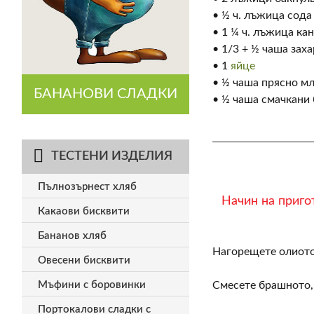
• ½ ч. лъжица сода
• 1 ¼ ч. лъжица ка
• 1/3 + ½ чаша заха
• 1
яйце
• ½ чаша прясно м
БАНАНОВИ СЛАДКИ
• ½ чаша смачкани
ТЕСТЕНИ ИЗДЕЛИЯ
Пълнозърнест хляб
Начин на приго
Какаови бисквити
Бананов хляб
Нагорещете олиото 
Овесени бисквити
Мъфини с боровинки
Смесете брашното, 
Портокалови сладки с