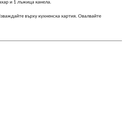
ахар и 1 лъжица канела.
Изваждайте върху кухненска хартия. Овалвайте