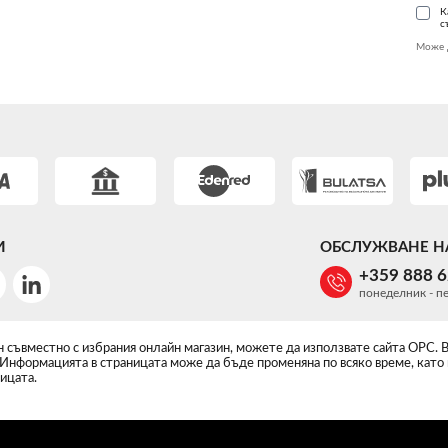
К
с
Може 
И
ОБСЛУЖВАНЕ Н
+359 888 
понеделник - пе
 съвместно с избрания онлайн магазин, можете да използвате сайта ОРС. 
 Информацията в страницата може да бъде променяна по всяко време, като
ицата.