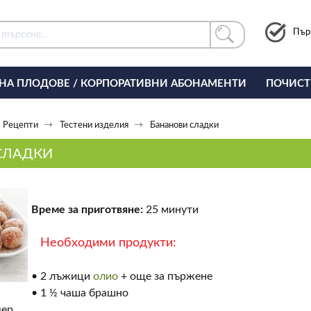
Пър
 НА ПЛОДОВЕ / КОРПОРАТИВНИ АБОНАМЕНТИ
ПОЧИСТ
РИНГ ЗА ОФИСА
Рецепти
Тестени изделия
Бананови сладки
СЛАДКИ
Време за приготвяне:
25 минути
Необходими продукти:
• 2 лъжици
олио
+ още за пържене
• 1 ½ чаша брашно
вер