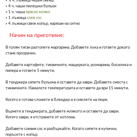
» ¼ ч. лъжица черен пипер
» 4 ч. чаши пилешки бульон
» 1 ч. чаша
прясно мляко
» 1 лъжица
соев сос
» 4 лъжици свеж копър, нарязан на ситно
Начин на приготвяне:
В голям тиган разтопете маргарина. Добавете лука и гответе докато
стане прозрачен.
Добавете картофите, тиквичките, мащерката, розмарина, босилека и
пипера и гответе 5 минути.
В тенджера сипете бульона и оставете да заври. Добавете сместа с
тиквичките. Намалете температурата и оставете да ври 15 минути.
Когато е готова сложете в блендер и я смелете на пюре.
Върнете в тенджерата, добавете млякото и оставете да заври.
Когато заври, я отстранете от котлона.
Добавете соевия сос и разбъркайте. Когато сипете в купички,
поръсете с копър.