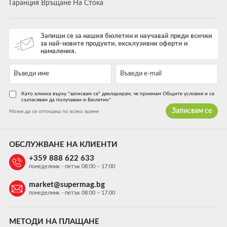
Гаранция Връщане На Стока
Запиши се за нашия бюлетин и научавай преди всички
за най-новите продукти, ексклузивни оферти и
намаления.
Като кликна върху "записвам се" декларирам, че приемам Общите условия и се
съгласявам да получавам е-Бюлетин*
Записвам се
Може да се отпишеш по всяко време
ОБСЛУЖВАНЕ НА КЛИЕНТИ
+359 888 622 633
понеделник - петък 08:00 – 17:00
market@supermag.bg
понеделник - петък 08:00 – 17:00
МЕТОДИ НА ПЛАЩАНЕ