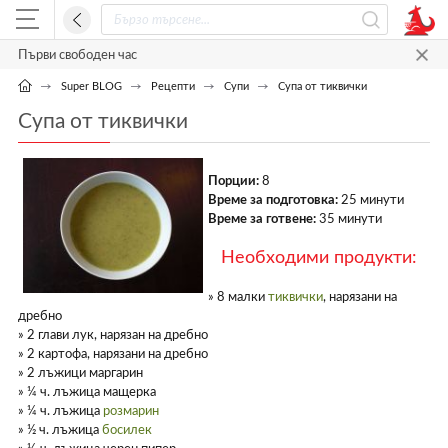
Първи свободен час
Super BLOG
Рецепти
Супи
Супа от тиквички
Супа от тиквички
Порции:
8
Време за подготовка:
25 минути
Време за готвене:
35 минути
Необходими продукти:
» 8 малки
тиквички
, нарязани на
дребно
» 2 глави лук, нарязан на дребно
» 2 картофа, нарязани на дребно
» 2 лъжици маргарин
» ¼ ч. лъжица мащерка
» ¼ ч. лъжица
розмарин
» ½ ч. лъжица
босилек